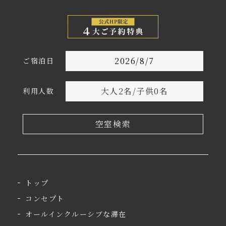
ご宿泊日
大人
2
名
/
子供
0
名
利用人数
空室検索
トップ
コンセプト
オールインクルーシブな滞在