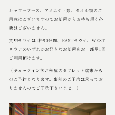
アクセスと散策
シャワーブース、アメニティ類、タオル類のご
用意はございますのでお部屋からお持ち頂く必
お知らせ
要はございません。
お問い合わせ
貸切サウナは1枠90分間、EASTサウナ、WEST
サウナのいずれかお好きなお部屋をお一部屋1回
よくある質問
ご利用頂けます。
各種ポリシー
（チェックイン後お部屋のタブレット端末から
採用情報
のご予約となります。事前のご予約は承ってお
りませんのでご了承下さいませ。）