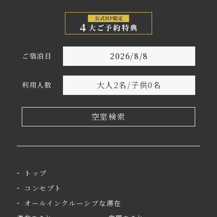
ご宿泊日
大人
2
名
/
子供
0
名
利用人数
空室検索
トップ
コンセプト
オールインクルーシブな滞在