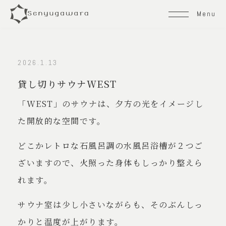
Menu
トップページ
2026.1.13
コンセプト
貸し切りサウナWEST
「WEST」のサウナは、夕方の光をイメージし
オールインクルーシブな滞在
た開放的な空間です。
お料理
どこかレトロな石風呂調の水風呂浴槽が２つご
客室と温泉
ざいますので、火照った身体もしっかり整えら
れます。
プライベートサウナ
サウナ室は少し小さいながらも、そのぶんしっ
日帰りプラン
かりと温度が上がります。